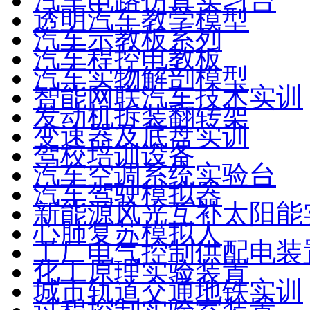
汽车电路仿真实习台
透明汽车教学模型
汽车示教板系列
汽车程控电教板
汽车实物解剖模型
智能网联汽车技术实训
发动机拆装翻转架
变速器及底盘实训
驾校培训设备
汽车空调系统实验台
汽车驾驶模拟器
新能源风光互补太阳能
心肺复苏模拟人
工厂电气控制供配电装
化工原理实验装置
城市轨道交通地铁实训