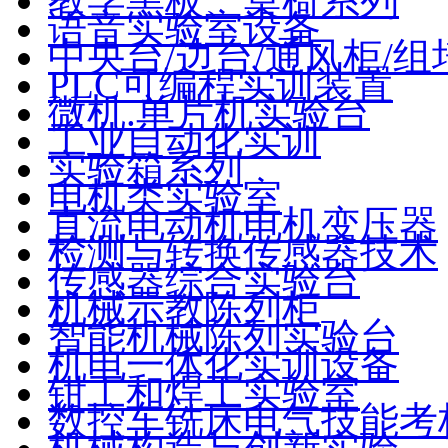
教学黑板、桌椅系列
语音实验室设备
中央台/边台/通风柜/组
PLC可编程实训装置
微机.单片机实验台
工业自动化实训
实验箱系列
电机类实验室
直流电动机电机变压器
检测与转换传感器技术
传感器综合实验台
机械示教陈列柜
智能机械陈列实验台
机电一体化实训设备
钳工和焊工实验室
数控车铣床电气技能考