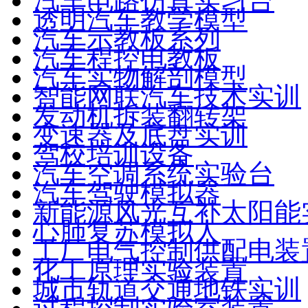
汽车电路仿真实习台
透明汽车教学模型
汽车示教板系列
汽车程控电教板
汽车实物解剖模型
智能网联汽车技术实训
发动机拆装翻转架
变速器及底盘实训
驾校培训设备
汽车空调系统实验台
汽车驾驶模拟器
新能源风光互补太阳能
心肺复苏模拟人
工厂电气控制供配电装
化工原理实验装置
城市轨道交通地铁实训