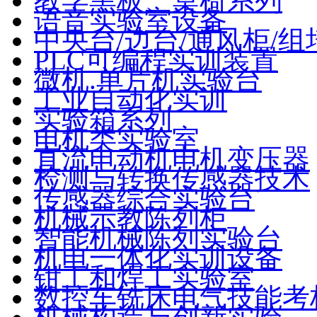
教学黑板、桌椅系列
语音实验室设备
中央台/边台/通风柜/组
PLC可编程实训装置
微机.单片机实验台
工业自动化实训
实验箱系列
电机类实验室
直流电动机电机变压器
检测与转换传感器技术
传感器综合实验台
机械示教陈列柜
智能机械陈列实验台
机电一体化实训设备
钳工和焊工实验室
数控车铣床电气技能考