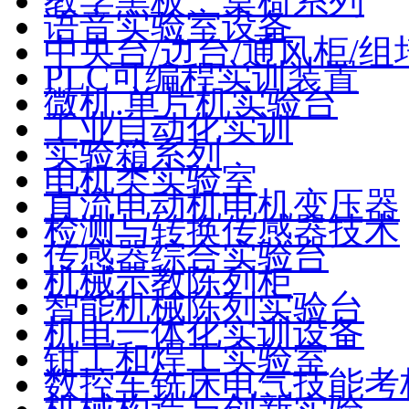
教学黑板、桌椅系列
语音实验室设备
中央台/边台/通风柜/组
PLC可编程实训装置
微机.单片机实验台
工业自动化实训
实验箱系列
电机类实验室
直流电动机电机变压器
检测与转换传感器技术
传感器综合实验台
机械示教陈列柜
智能机械陈列实验台
机电一体化实训设备
钳工和焊工实验室
数控车铣床电气技能考