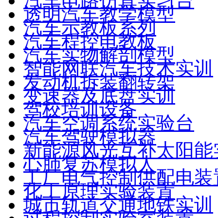
汽车电路仿真实习台
透明汽车教学模型
汽车示教板系列
汽车程控电教板
汽车实物解剖模型
智能网联汽车技术实训
发动机拆装翻转架
变速器及底盘实训
驾校培训设备
汽车空调系统实验台
汽车驾驶模拟器
新能源风光互补太阳能
心肺复苏模拟人
工厂电气控制供配电装
化工原理实验装置
城市轨道交通地铁实训