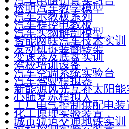
汽车电路仿真实习台
透明汽车教学模型
汽车示教板系列
汽车程控电教板
汽车实物解剖模型
智能网联汽车技术实训
发动机拆装翻转架
变速器及底盘实训
驾校培训设备
汽车空调系统实验台
汽车驾驶模拟器
新能源风光互补太阳能
心肺复苏模拟人
工厂电气控制供配电装
化工原理实验装置
城市轨道交通地铁实训