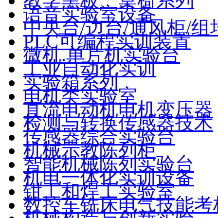
教学黑板、桌椅系列
语音实验室设备
中央台/边台/通风柜/组
PLC可编程实训装置
微机.单片机实验台
工业自动化实训
实验箱系列
电机类实验室
直流电动机电机变压器
检测与转换传感器技术
传感器综合实验台
机械示教陈列柜
智能机械陈列实验台
机电一体化实训设备
钳工和焊工实验室
数控车铣床电气技能考