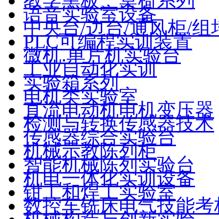
教学黑板、桌椅系列
语音实验室设备
中央台/边台/通风柜/组
PLC可编程实训装置
微机.单片机实验台
工业自动化实训
实验箱系列
电机类实验室
直流电动机电机变压器
检测与转换传感器技术
传感器综合实验台
机械示教陈列柜
智能机械陈列实验台
机电一体化实训设备
钳工和焊工实验室
数控车铣床电气技能考