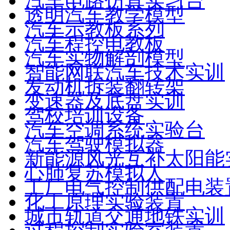
汽车电路仿真实习台
透明汽车教学模型
汽车示教板系列
汽车程控电教板
汽车实物解剖模型
智能网联汽车技术实训
发动机拆装翻转架
变速器及底盘实训
驾校培训设备
汽车空调系统实验台
汽车驾驶模拟器
新能源风光互补太阳能
心肺复苏模拟人
工厂电气控制供配电装
化工原理实验装置
城市轨道交通地铁实训