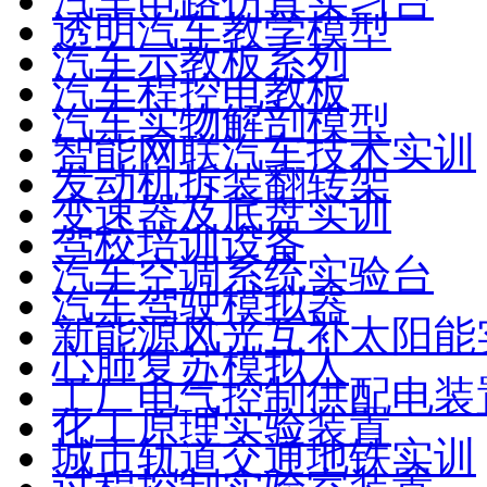
汽车电路仿真实习台
透明汽车教学模型
汽车示教板系列
汽车程控电教板
汽车实物解剖模型
智能网联汽车技术实训
发动机拆装翻转架
变速器及底盘实训
驾校培训设备
汽车空调系统实验台
汽车驾驶模拟器
新能源风光互补太阳能
心肺复苏模拟人
工厂电气控制供配电装
化工原理实验装置
城市轨道交通地铁实训