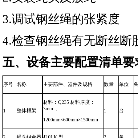
3.调试钢丝绳的张紧度
4.检查钢丝绳有无断丝断
五、设备主要配置清单要
序号
名称
主要部件、器件及规格
数量
单位
材料：Q235 材料厚度：
3mm ，
整体框架
台
1
1
1200mm×600mm×1500mm
2
绳头组合器
∮10LK 型
2
条