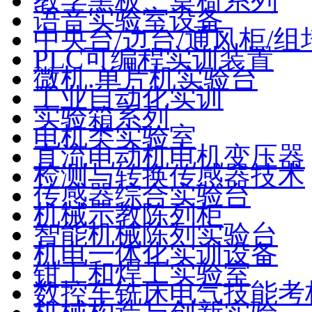
教学黑板、桌椅系列
语音实验室设备
中央台/边台/通风柜/组
PLC可编程实训装置
微机.单片机实验台
工业自动化实训
实验箱系列
电机类实验室
直流电动机电机变压器
检测与转换传感器技术
传感器综合实验台
机械示教陈列柜
智能机械陈列实验台
机电一体化实训设备
钳工和焊工实验室
数控车铣床电气技能考