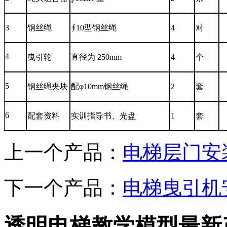
3
钢丝绳
∮10型钢丝绳
4
对
4
曳引轮
直径为 250mm
4
个
5
钢丝绳夹块
配φ10mm钢丝绳
2
套
6
配套资料
实训指导书、光盘
1
套
上一个产品：
电梯层门安
下一个产品：
电梯曳引机
透明电梯教学模型最新