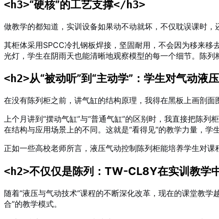
“硬核”的工艺支撑
<h3>
</h3>
做教学的都知道，实训设备如果动不动就坏，不仅耽误课时，还
其柜体采用SPCC冷扎钢板焊接，坚固耐用，不会因为移来移
光灯，学生在阴雨天也能清晰地观察模型的每一个细节
。陈列柜
从“被动听”到“主动学”：学生对气动液
<h2>
在没有陈列柜之前，讲气缸的结构原理，我得在黑板上画剖面图，
上个月讲到“摆动气缸”与“普通气缸”的区别时，我直接把陈
在结构与应用场景上的不同。这就是“看得见”的教学力量，学
正如一些高校老师所言，液压气动控制陈列柜能培养学生对课
不仅仅是陈列：TW-CL8Y在实训教学
<h2>
随着“液压与气动技术”课程的不断深化改革，现在的课堂教学
合”的教学模式
。