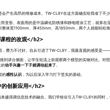
会产生高昂的维修成本。TW-CL8Y在这方面确实给我省了不
去而变形
。表面用的是中温磷化防锈漆和静电喷涂工艺，就算在
整体宽1100mm、厚450mm、高1850mm，两个人就能轻
压课程的改观
</h2>
费力不讨好。自从引进了TW-CL8Y，我最直观的感受是——
列柜推到讲台侧面，让学生轮流上前观察两个模型的实物对比。对
生的
动手兴趣一下子就调动起来了
。
程的
感性认识
，为以后深入学习打下坚实的基础
。
中的创新应用
</h2>
越来越强调信息技术的融合。我们学校在引入TW-CL8Y的同时