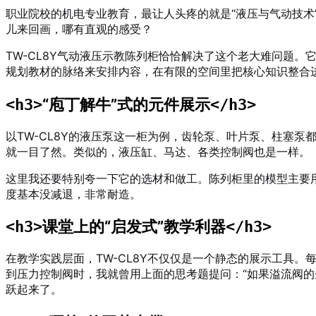
职业院校的机电专业教育，最让人头疼的就是“液压与气动技
儿来回画，哪有直观的感受？
TW-CL8Y气动液压示教陈列柜恰恰解决了这个老大难问题
规划教材的脉络来安排内容，在有限的空间里把核心知识整合
“庖丁解牛”式的元件展示
<h3>
</h3>
以TW-CL8Y的液压泵这一柜为例，齿轮泵、叶片泵、柱塞
就一目了然。类似的，液压缸、马达、各类控制阀也是一样。
这里我还要特别夸一下它的选材和做工。陈列柜里的模型主要用
度基本没减退，非常耐造。
课堂上的“启发式”教学利器
<h3>
</h3>
在教学实践层面，TW-CL8Y不仅仅是一个静态的展示工具
到压力控制阀时，我就曾用上面的思考题提问：“如果溢流阀
跃起来了。